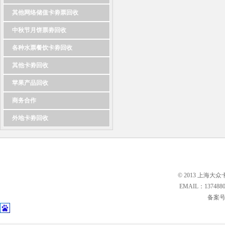
其他网络储值卡劵票回收
中秋节月饼票劵回收
各种水票餐饮卡劵回收
其他卡劵回收
苹果产品回收
商务合作
外地卡劵回收
© 2013 上海大众
EMAIL：13748
备案号: