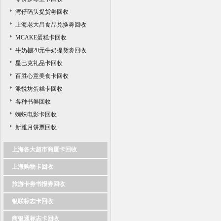
湾仔码头提货劵回收
上海老大昌食品兑换劵回收
MCAKE蛋糕卡回收
牛奶棚20元牛奶提货劵回收
星巴克礼品卡回收
百胜心意美食卡回收
派悦坊蛋糕卡回收
各种书券回收
蜘蛛电影卡回收
新雅月饼票回收
上海各大超市商厦卡回收
上海购物卡回收
旅游卡劵书报劵回收
银联标志卡回收
商银通标志卡回收