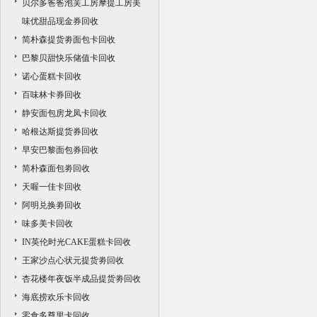
贝尔多爸爸泡芙工房摩提工房美
味优甜品现金券回收
简朴森提货劵面包卡回收
巴黎贝甜快乐储值卡回收
诺心蛋糕卡回收
百味林卡券回收
静安面包房龙凤卡回收
哈根达斯提货券回收
早安巴黎面包券回收
简朴森面包劵回收
天喔一佳卡回收
阿明兑换劵回收
味多美卡回收
IN英伦时光CAKE蛋糕卡回收
王家沙点心状元提货劵回收
杏花楼年夜饭半成品提货劵回收
海底捞欢乐卡回收
零食多尊里卡回收