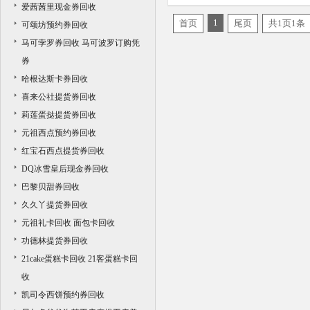
爱茜茜里现金券回收
收商家
1
首页
尾页
共1页1条
可颂坊预约券回收
马可孛罗券回收 马可波罗订购凭
券
哈根达斯卡券回收
喜来公社提货券回收
莉莲蛋挞提货券回收
元祖西点预约券回收
红宝石西点提货券回收
DQ冰雪皇后现金券回收
巴黎贝甜券回收
久久丫提货券回收
元祖礼卡回收 面包卡回收
功德林提货券回收
21cake蛋糕卡回收 21客蛋糕卡回
收
凯司令西饼预约券回收