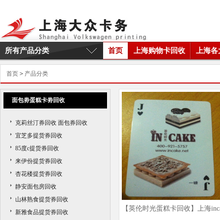
所有产品分类
首页
上海购物卡回收
上海各
首页
>
产品分类
面包劵蛋糕卡劵回收
克莉丝汀券回收 面包券回收
宜芝多提货券回收
85度c提货券回收
来伊份提货券回收
杏花楼提货券回收
静安面包房回收
山林熟食提货券回收
【英伦时光蛋糕卡回收】上海inca
新雅食品提货券回收
蛋糕卡回收价格|上海英伦蛋糕卡