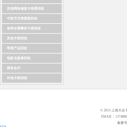
其他网络储值卡劵票回收
中秋节月饼票劵回收
各种水票餐饮卡劵回收
其他卡劵回收
苹果产品回收
电影兑换劵回收
商务合作
外地卡劵回收
© 2013 上海大众
EMAIL：13748
备案号: