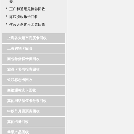
券...
正广和通用兑换劵回收
海底捞欢乐卡回收
依云天然矿泉水票回收
上海各大超市商厦卡回收
上海购物卡回收
面包劵蛋糕卡劵回收
旅游卡劵书报劵回收
银联标志卡回收
商银通标志卡回收
其他网络储值卡劵票回收
中秋节月饼票劵回收
其他卡劵回收
苹果产品回收