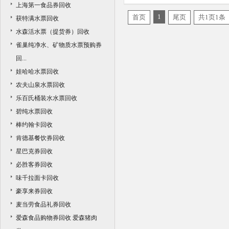
上海第一食品券回收
1
首页
尾页
共1页1条
获特满水票回收
水森活水票（提货券）回收
雀巢纯净水、矿物质水票预购券
回...
娃哈哈水票回收
农夫山泉水票回收
乐百氏桶装水水票回收
碧纯水票回收
棒约翰卡回收
肯德基餐饮券回收
星巴克券回收
必胜客券回收
味千拉面卡回收
豪享来券回收
麦当劳食品礼券回收
爱森食品购物券回收 爱森猪肉