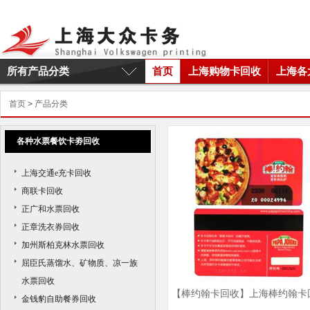
所有产品分类
首页
上海购物卡回收
上海各
首页
>
产品分类
各种水票餐饮卡劵回收
上海交通e充卡回收
商联卡回收
正广和水票回收
正章洗衣券回收
加州斯柏克林水票回收
屈臣氏蒸馏水、矿物质、凉一族
水票回收
【棒约翰卡回收】上海棒约翰卡
金钱豹自助餐券回收
收商家|上海棒约翰卡回收价格