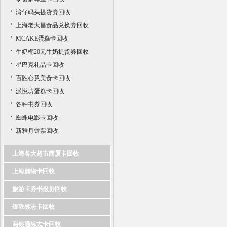
湾仔码头提货劵回收
上海老大昌食品兑换劵回收
MCAKE蛋糕卡回收
牛奶棚20元牛奶提货劵回收
星巴克礼品卡回收
百胜心意美食卡回收
派悦坊蛋糕卡回收
各种书券回收
蜘蛛电影卡回收
新雅月饼票回收
上海各大超市商厦卡回收
上海购物卡回收
旅游卡劵书报劵回收
银联标志卡回收
商银通标志卡回收