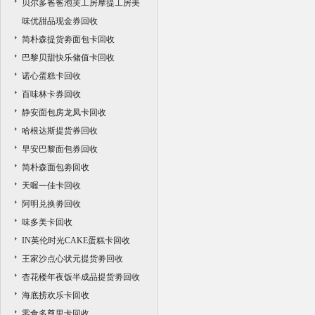
贝尔多爸爸泡芙工房摩提工房美
味优甜品现金券回收
简朴森提货劵面包卡回收
巴黎贝甜快乐储值卡回收
诺心蛋糕卡回收
百味林卡券回收
静安面包房龙凤卡回收
哈根达斯提货券回收
早安巴黎面包券回收
简朴森面包劵回收
天喔一佳卡回收
阿明兑换劵回收
味多美卡回收
IN英伦时光CAKE蛋糕卡回收
王家沙点心状元提货劵回收
杏花楼年夜饭半成品提货劵回收
海底捞欢乐卡回收
零食多尊里卡回收