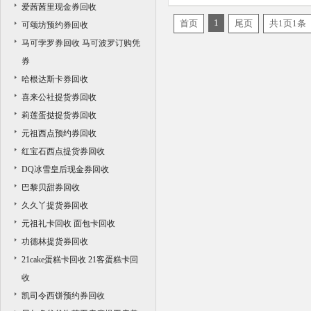
爱茜茜里现金券回收
商家
1
首页
尾页
共1页1条
可颂坊预约券回收
马可孛罗券回收 马可波罗订购凭
券
哈根达斯卡券回收
喜来公社提货券回收
莉莲蛋挞提货券回收
元祖西点预约券回收
红宝石西点提货券回收
DQ冰雪皇后现金券回收
巴黎贝甜券回收
久久丫提货券回收
元祖礼卡回收 面包卡回收
功德林提货券回收
21cake蛋糕卡回收 21客蛋糕卡回
收
凯司令西饼预约券回收