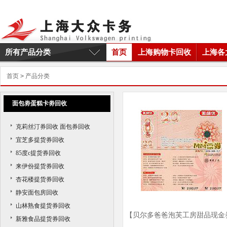
所有产品分类
首页
上海购物卡回收
上海各
首页
>
产品分类
面包劵蛋糕卡劵回收
克莉丝汀券回收 面包券回收
宜芝多提货券回收
85度c提货券回收
来伊份提货券回收
杏花楼提货券回收
静安面包房回收
山林熟食提货券回收
【贝尔多爸爸泡芙工房甜品现金
新雅食品提货券回收
回收】上海贝尔多甜品现金券回