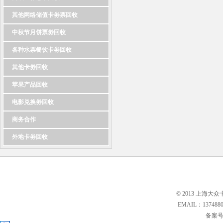
其他网络储值卡劵票回收
中秋节月饼票劵回收
各种水票餐饮卡劵回收
其他卡劵回收
苹果产品回收
电影兑换劵回收
商务合作
外地卡劵回收
© 2013 上海大众
EMAIL：13748
备案号: