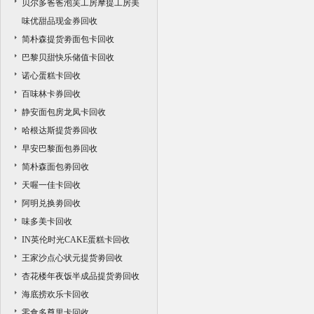
贝尔多爸爸泡芙工房摩提工房美
味优甜品现金券回收
简朴森提货劵面包卡回收
巴黎贝甜快乐储值卡回收
诺心蛋糕卡回收
百味林卡券回收
静安面包房龙凤卡回收
哈根达斯提货券回收
早安巴黎面包券回收
简朴森面包劵回收
天喔一佳卡回收
阿明兑换劵回收
味多美卡回收
IN英伦时光CAKE蛋糕卡回收
王家沙点心状元提货劵回收
杏花楼年夜饭半成品提货劵回收
海底捞欢乐卡回收
零食多尊里卡回收