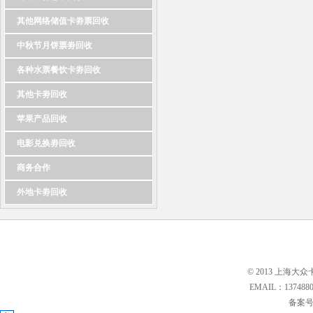
其他网络储值卡劵票回收
中秋节月饼票劵回收
各种水票餐饮卡劵回收
其他卡劵回收
苹果产品回收
电影兑换劵回收
商务合作
外地卡劵回收
© 2013 上海大众
EMAIL：13748
备案号: