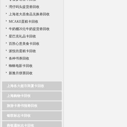
湾仔码头提货劵回收
上海老大昌食品兑换劵回收
MCAKE蛋糕卡回收
牛奶棚20元牛奶提货劵回收
星巴克礼品卡回收
百胜心意美食卡回收
派悦坊蛋糕卡回收
各种书券回收
蜘蛛电影卡回收
新雅月饼票回收
上海各大超市商厦卡回收
上海购物卡回收
旅游卡劵书报劵回收
银联标志卡回收
商银通标志卡回收