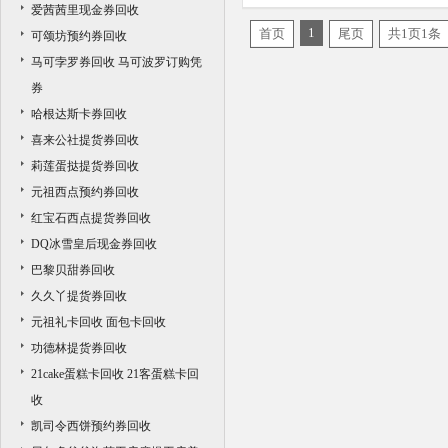
爱茜茜里现金券回收
1
首页
尾页
共1页1条
可颂坊预约券回收
马可孛罗券回收 马可波罗订购凭
券
哈根达斯卡券回收
喜来公社提货券回收
莉莲蛋挞提货券回收
元祖西点预约券回收
红宝石西点提货券回收
DQ冰雪皇后现金券回收
巴黎贝甜券回收
久久丫提货券回收
元祖礼卡回收 面包卡回收
功德林提货券回收
21cake蛋糕卡回收 21客蛋糕卡回
收
凯司令西饼预约券回收