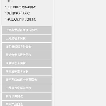
券...
正广和通用兑换劵回收
海底捞欢乐卡回收
依云天然矿泉水票回收
上海各大超市商厦卡回收
上海购物卡回收
面包劵蛋糕卡劵回收
旅游卡劵书报劵回收
银联标志卡回收
商银通标志卡回收
其他网络储值卡劵票回收
中秋节月饼票劵回收
其他卡劵回收
苹果产品回收