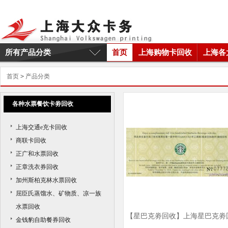
所有产品分类
首页
上海购物卡回收
上海各
首页
>
产品分类
各种水票餐饮卡劵回收
上海交通e充卡回收
商联卡回收
正广和水票回收
正章洗衣券回收
加州斯柏克林水票回收
屈臣氏蒸馏水、矿物质、凉一族
水票回收
【星巴克劵回收】上海星巴克劵
金钱豹自助餐券回收
收商家|上海星巴克劵回收价格