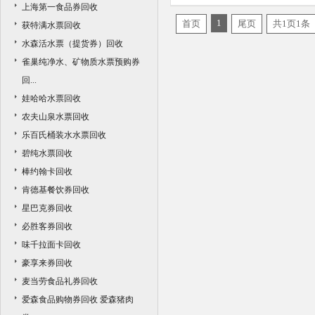
上海第一食品券回收
1
首页
尾页
共1页1条
获特满水票回收
水森活水票（提货券）回收
雀巢纯净水、矿物质水票预购券
回...
娃哈哈水票回收
农夫山泉水票回收
乐百氏桶装水水票回收
碧纯水票回收
棒约翰卡回收
肯德基餐饮券回收
星巴克券回收
必胜客券回收
味千拉面卡回收
豪享来券回收
麦当劳食品礼券回收
爱森食品购物券回收 爱森猪肉