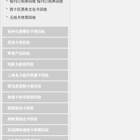
报刊订阅券回收 报刊订阅单回收
西十区票务文化卡回收
元祖月饼票回收
各种水票餐饮卡劵回收
其他卡劵回收
苹果产品回收
电影兑换劵回收
上海各大超市商厦卡回收
面包劵蛋糕卡劵回收
旅游卡劵书报劵回收
银联标志卡回收
商银通标志卡回收
其他网络储值卡劵票回收