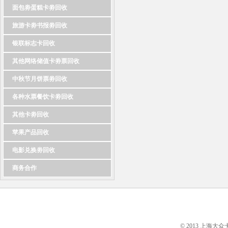
面包劵蛋糕卡劵回收
旅游卡劵书报劵回收
银联标志卡回收
其他网络储值卡劵票回收
中秋节月饼票劵回收
各种水票餐饮卡劵回收
其他卡劵回收
苹果产品回收
电影兑换劵回收
商务合作
© 2013 上海大众