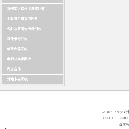
其他网络储值卡劵票回收
中秋节月饼票劵回收
各种水票餐饮卡劵回收
其他卡劵回收
苹果产品回收
电影兑换劵回收
商务合作
外地卡劵回收
© 2013 上海大众
EMAIL：13748
备案号: