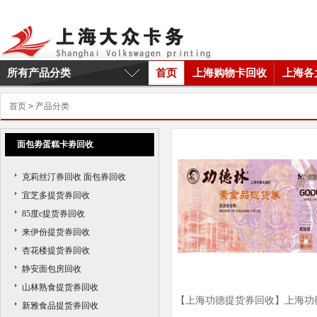
所有产品分类
首页
上海购物卡回收
上海各
首页
>
产品分类
面包劵蛋糕卡劵回收
克莉丝汀券回收 面包券回收
宜芝多提货券回收
85度c提货券回收
来伊份提货券回收
杏花楼提货券回收
静安面包房回收
山林熟食提货券回收
【上海功德提货券回收】上海功
新雅食品提货券回收
提货券回收商家|上海功德提货券