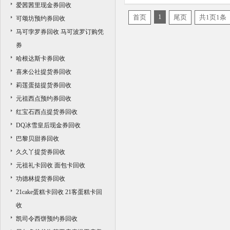
爱茜茜里现金券回收
收价格
1
首页
尾页
共1页1条
可颂坊预约券回收
马可孛罗券回收 马可波罗订购凭
券
哈根达斯卡券回收
喜来公社提货券回收
莉莲蛋挞提货券回收
元祖西点预约券回收
红宝石西点提货券回收
DQ冰雪皇后现金券回收
巴黎贝甜券回收
久久丫提货券回收
元祖礼卡回收 面包卡回收
功德林提货券回收
21cake蛋糕卡回收 21客蛋糕卡回
收
凯司令西饼预约券回收