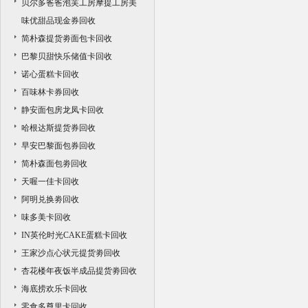
贝尔多爸爸泡芙工房摩提工房美
味优甜品现金券回收
简朴森提货劵面包卡回收
巴黎贝甜快乐储值卡回收
诺心蛋糕卡回收
百味林卡券回收
静安面包房龙凤卡回收
哈根达斯提货券回收
早安巴黎面包券回收
简朴森面包劵回收
天喔一佳卡回收
阿明兑换劵回收
味多美卡回收
IN英伦时光CAKE蛋糕卡回收
王家沙点心状元提货劵回收
杏花楼年夜饭半成品提货劵回收
海底捞欢乐卡回收
零食多尊里卡回收