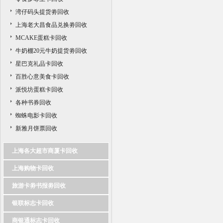
湾仔码头提货劵回收
上海老大昌食品兑换劵回收
MCAKE蛋糕卡回收
牛奶棚20元牛奶提货劵回收
星巴克礼品卡回收
百胜心意美食卡回收
派悦坊蛋糕卡回收
各种书券回收
蜘蛛电影卡回收
新雅月饼票回收
上海各大超市商厦卡回收
上海购物卡回收
旅游卡劵书报劵回收
银联标志卡回收
商银通标志卡回收