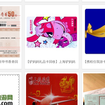
大富贵酒楼提货劵回收价格
回收价格
新华书香劵回
【驴妈妈礼品卡回收】上海驴妈妈
【携程任我游
家
礼品卡回收折扣 |驴妈妈旅游网
携程任我游卡