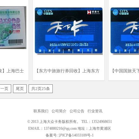
收】上海巴士
【东方中旅旅行券回收】上海东方
【中国国旅天
中旅旅行券回收商家
国国旅天下通
下一页
尾页
共2页25条
联系我们
公司简介
公司公告
行业资讯
© 2013 上海大众卡务版权所有。 TEL：13524968651
EMAIL：1374880216@qq.com 地址：上海市黄浦区
备案号: 沪ICP备14033109号-1