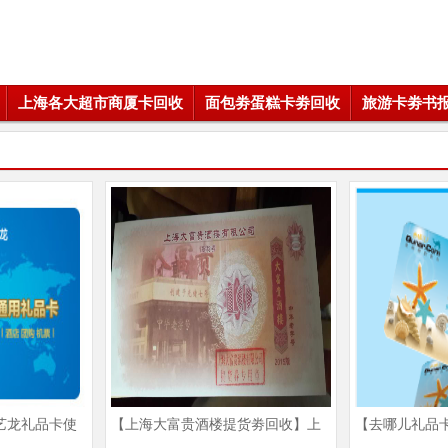
上海各大超市商厦卡回收
面包劵蛋糕卡劵回收
旅游卡劵书
艺龙礼品卡使
【上海大富贵酒楼提货劵回收】上
【去哪儿礼品
回收地址
海大富贵酒楼提货劵回收地址|上海
骆驼卡回收商