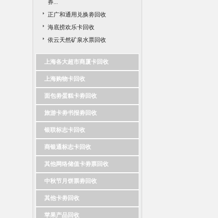
券...
正广和通用兑换劵回收
海底捞欢乐卡回收
依云天然矿泉水票回收
上海各大超市商厦卡回收
上海购物卡回收
面包劵蛋糕卡劵回收
旅游卡劵书报劵回收
银联标志卡回收
商银通标志卡回收
其他网络储值卡劵票回收
中秋节月饼票劵回收
其他卡劵回收
苹果产品回收