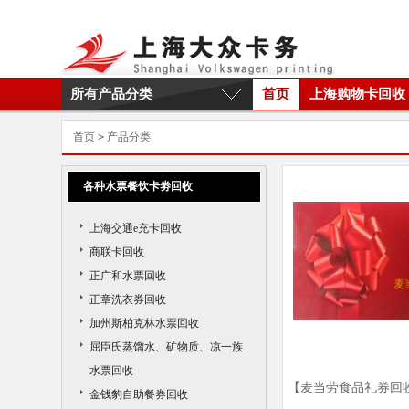
所有产品分类
首页
上海购物卡回收
首页
>
产品分类
各种水票餐饮卡劵回收
上海交通e充卡回收
商联卡回收
正广和水票回收
正章洗衣券回收
加州斯柏克林水票回收
屈臣氏蒸馏水、矿物质、凉一族
水票回收
【麦当劳食品礼券回
金钱豹自助餐券回收
劳食品礼券回收商家