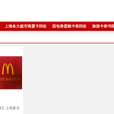
上海各大超市商厦卡回收
面包劵蛋糕卡劵回收
旅游卡劵书
收】上海麦当
|上海麦当劳食