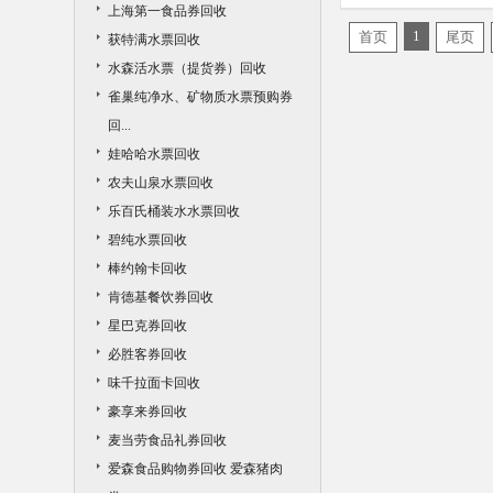
上海第一食品券回收
品礼券回收价格
1
首页
尾页
获特满水票回收
水森活水票（提货券）回收
雀巢纯净水、矿物质水票预购券
回...
娃哈哈水票回收
农夫山泉水票回收
乐百氏桶装水水票回收
碧纯水票回收
棒约翰卡回收
肯德基餐饮券回收
星巴克券回收
必胜客券回收
味千拉面卡回收
豪享来券回收
麦当劳食品礼券回收
爱森食品购物券回收 爱森猪肉