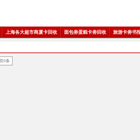
上海各大超市商厦卡回收
面包劵蛋糕卡劵回收
旅游卡劵书
页0条